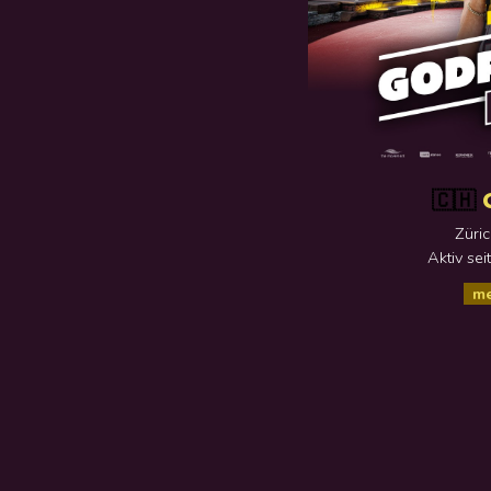
🇨🇭
Züric
Aktiv se
me