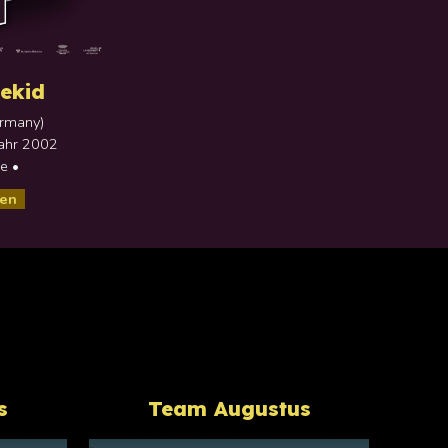
lekid
rmany
)
Jahr
2002
e •
sen
s
Team Augustus