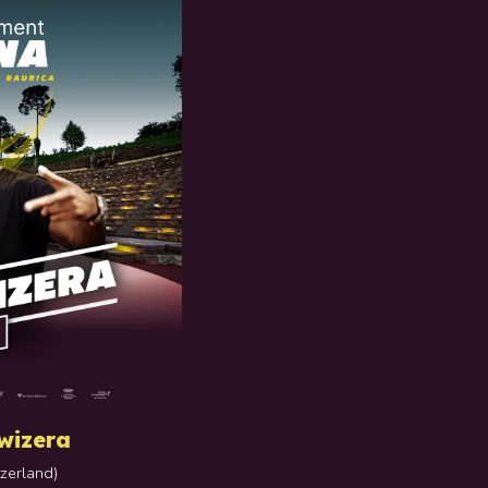
wizera
tzerland
)