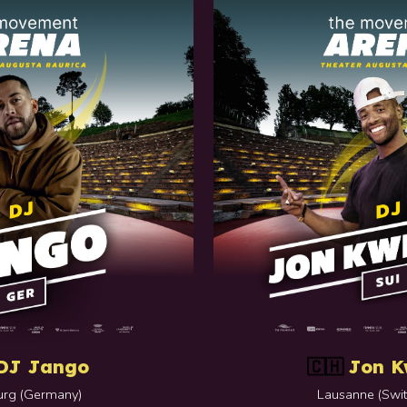
DJ Jango
Jon K
🇨🇭
rg (Germany)
Lausanne
(
Swi