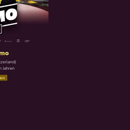
emo
tzerland)
n Jahren
sen