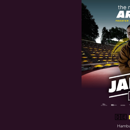
🇩🇪
Hambu