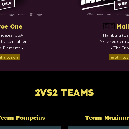
Poe One
Mal
🇩🇪
ngeles
(
USA
)
Hamburg
(
Ge
it vielen Jahren
Aktiv seit dem 
le Elements •
• The Trib
hr lesen
mehr le
2VS2 TEAMS
Team
Pompeius
Team
Maximu