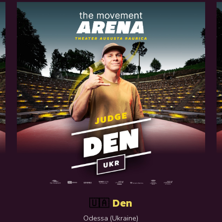
Den
🇺🇦
Odessa
(
Ukraine
)