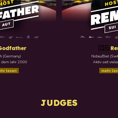
Godfather
R
🇨🇭
h
(Germany)
Nidau/Biel
(Swi
it dem Jahr
2000
Aktiv seit
viele
hr lesen
mehr le
JUDGES