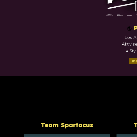
🌎
Los A
Aktiv
se
• Sty
me
Team Spartacus